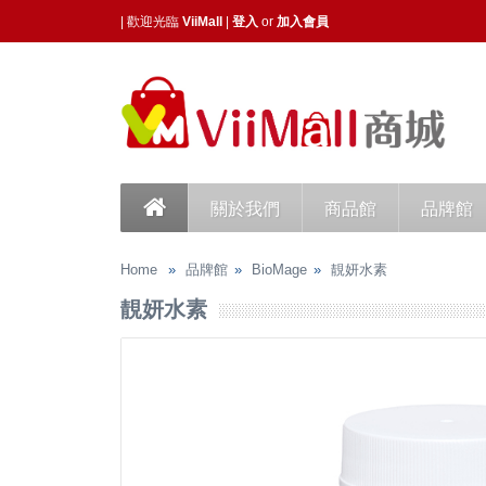
| 歡迎光臨
ViiMall
|
登入
or
加入會員
關於我們
商品館
品牌館
Home
品牌館
BioMage
靚妍水素
靚妍水素