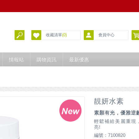
收藏清單
(0)
會員中心
情報站
購物資訊
最新優惠
靚妍水素
素顏有光，優雅逆
輕鬆補給美麗重現
亮!
編號：7100820