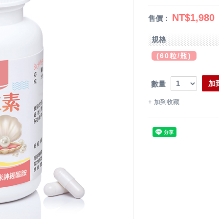
NT$1,980
售價：
規格
(60粒/瓶)
加
數量
+
加到收藏