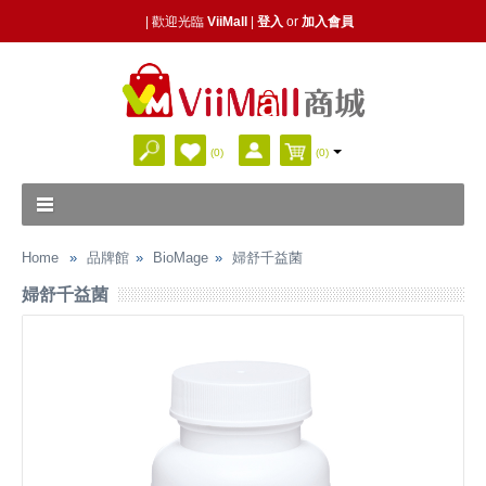
| 歡迎光臨
ViiMall
|
登入
or
加入會員
(0)
(0)
Home
品牌館
BioMage
婦舒千益菌
婦舒千益菌