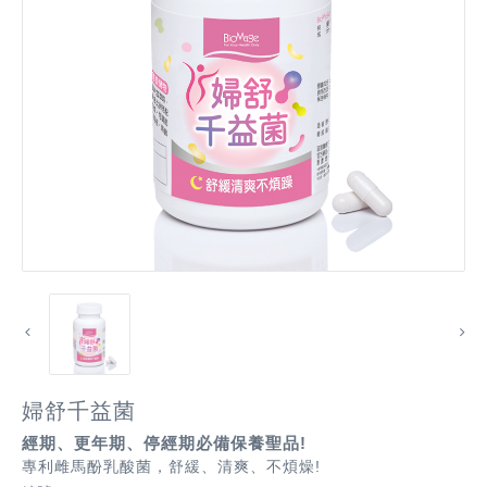
婦舒千益菌
經期、更年期、停經期必備保養聖品!
專利雌馬酚乳酸菌，舒緩、清爽、不煩燥!