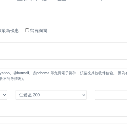
收最新優惠
留言詢問
tmail、@pchome 等免費電子郵件，煩請改其他收件信箱。 因為有可能影響通知郵件的接收(例如:寄出的相關通知信件, 將有
收不到等情況)。