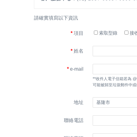
請確實填寫以下資訊
索取型錄
接
項目
姓名
e-mail
**收件人電子信箱若為 @yahoo、@ho
可能被歸至垃圾郵件中或
地址
聯絡電話