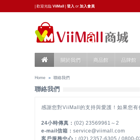
| 歡迎光臨
ViiMall
|
登入
or
加入會員
關於我們
商品館
品牌館
Home
聯絡我們
聯絡我們
感謝您對ViiMall的支持與愛護！如
24小時傳真：
(02) 23569961～2
e-mail信箱：
service@viimall.com
客戶服務中心：
(02) 2357-6305 / 0